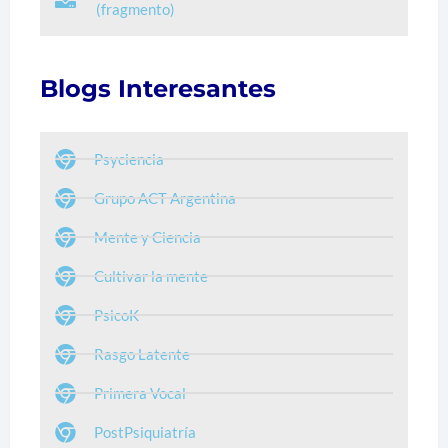
(fragmento)
Blogs Interesantes
Psyciencia
Grupo ACT Argentina
Mente y Ciencia
Cultivar la mente
PsicoK
Rasgo Latente
Primera Vocal
PostPsiquiatría